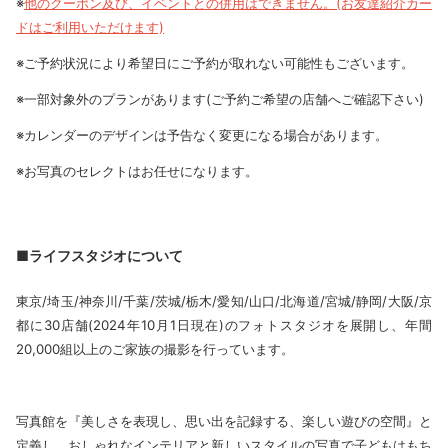
※
他のクーポン及び、イベントとの併用はできません。(お友達紹介カー
ドはご利用いただけます)
※ご予約状況により希望日にご予約が取れない可能性もございます。
※一部対象外のプランがあります(ご予約ご希望の店舗へご確認下さい)
※カレンダーのデザインは予告なく変更になる場合があります。
※お写真のセレクトはお任せになります。
■ライフスタジオについて
東京/埼玉/神奈川/千葉/茨城/栃木/愛知/山口/北海道/宮城/静岡/大阪/京
都に30店舗(2024年10月1日現在)のフォトスタジオを展開し、年間
20,000組以上のご家族の撮影を行っています。
写真館を『美しさを表現し、思い出を記録する、楽しい遊びの空間』と
定義し、おしゃれなインテリアと新しいスタイルの写真で子どもはもち