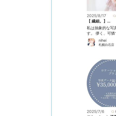
2025/8/17
【 繊細。】...
私は抽象的な写
す。 儚く、可憐で
nihei
札幌白石店
2025/7/6