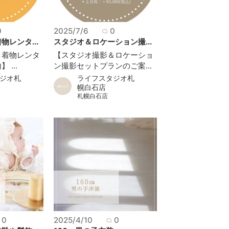
0
2025/7/6
0
レンタ...
スタジオ＆ロケーション撮...
＆着物レンタ
【スタジオ撮影＆ロケーショ
...
ン撮影セットプランのご案...
ジオ札
ライフスタジオ札
幌白石店
札幌白石店
0
2025/4/10
0