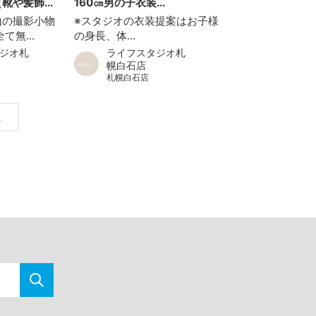
や髪飾...
160㎝男の子衣装...
山の撮影小物
※スタジオの衣装提案はお子様
て無...
の身長、体...
ジオ札
ライフスタジオ札
幌白石店
札幌白石店
へ