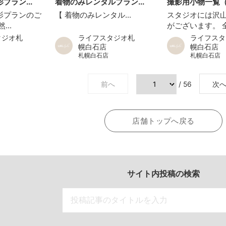
プラン...
着物のみレンタルプラン...
撮影用小物一覧（靴
影プランのご
【 着物のみレンタル...
スタジオには沢
...
がございます。 全
タジオ札
ライフスタジオ札
ライフスタ
幌白石店
幌白石店
札幌白石店
札幌白石店
前へ
/ 56
次
店舗トップへ戻る
サイト内投稿の検索