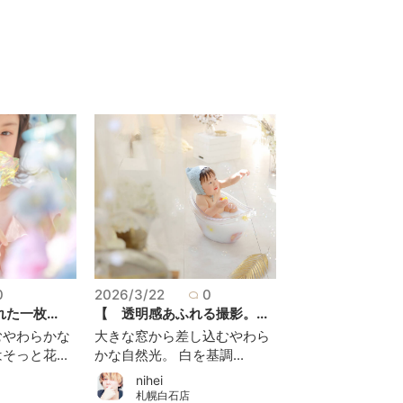
0
2026/3/22
0
た一枚...
【 透明感あふれる撮影。...
むやわらかな
大きな窓から差し込むやわら
っと花...
かな自然光。 白を基調...
nihei
札幌白石店