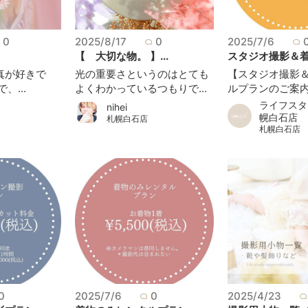
0
2025/8/17
0
2025/7/6
【 大切な物。 】...
スタジオ撮影＆着物
真が好きで
光の重要さというのはとても
【スタジオ撮影
、...
よくわかっているつもりで...
ルプランのご案内】 
ライフスタ
nihei
幌白石店
札幌白石店
札幌白石店
0
2025/7/6
0
2025/4/23