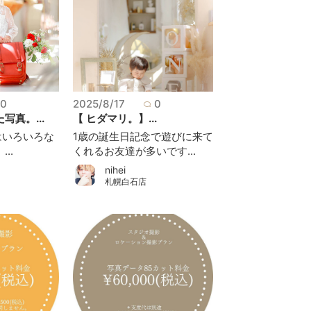
0
2025/8/17
0
写真。...
【 ヒダマリ。】...
はいろいろな
1歳の誕生日記念で遊びに来て
..
くれるお友達が多いです...
nihei
札幌白石店