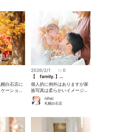
0
2026/2/1
0
【 family. 】...
札幌白石店に
個人的に例外はありますが家
ーショ...
族写真は柔らかいイメージ...
nihei
札幌白石店