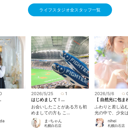
ライフスタジオ全スタッフ一覧
0
2026/5/25
1
2026/5/6
.
はじめまして！...
【 自然光に包まれ
お会いしたことがある方も初
ふわりと差し込
めましての方も こ...
光の中で、少女はそ
ada
ま-ちゃん
nihei
札幌白石店
札幌白石店