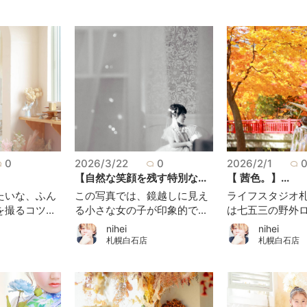
0
2026/3/22
0
2026/2/1
【自然な笑顔を残す特別な...
【 茜色。】...
たいな、ふん
この写真では、鏡越しに見え
ライフスタジオ
撮るコツ...
る小さな女の子が印象的で...
は七五三の野外ロケ
nihei
nihei
札幌白石店
札幌白石店