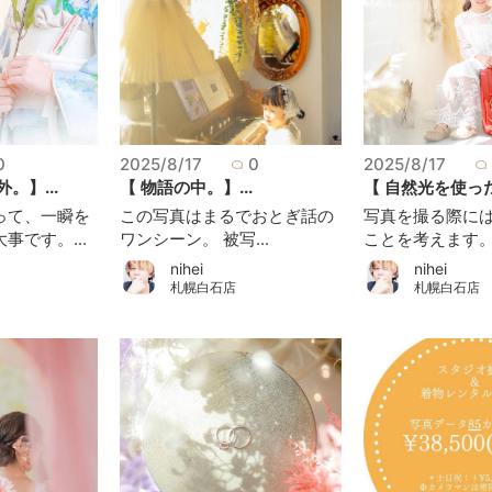
0
2025/8/17
0
2025/8/17
。】...
【 物語の中。】...
【 自然光を使った
って、一瞬を
この写真はまるでおとぎ話の
写真を撮る際に
事です。...
ワンシーン。 被写...
ことを考えます。 .
nihei
nihei
札幌白石店
札幌白石店