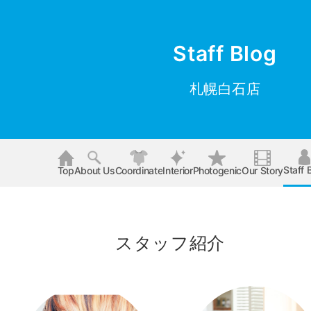
Staff Blog
札幌白石店
Staff 
Top
About Us
Coordinate
Interior
Photogenic
Our Story
スタッフ紹介