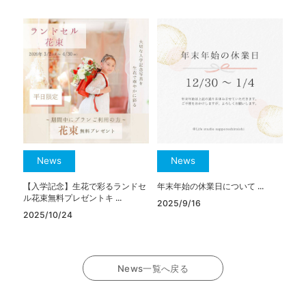
News
News
【入学記念】生花で彩るランドセ
年末年始の休業日について ...
ル花束無料プレゼントキ ...
2025/9/16
2025/10/24
News一覧へ戻る