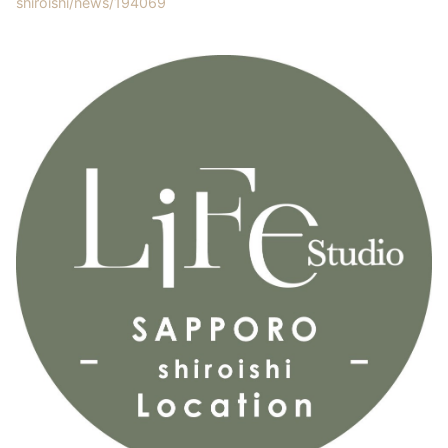
shiroishi/news/194069