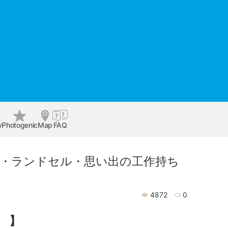
y
Photogenic
Map
FAQ
服撮影・ランドセル・思い出の工作持ち
4872
0
 】