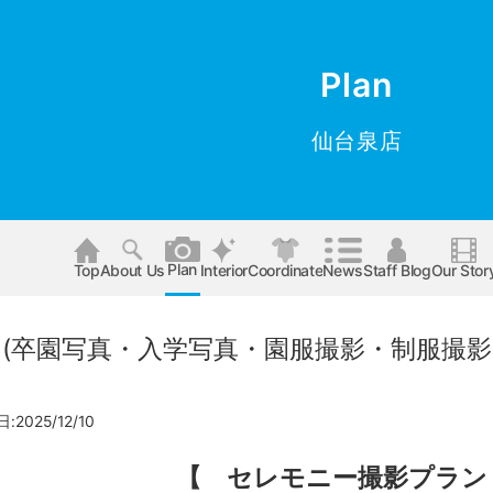
Plan
仙台泉店
Plan
Top
About Us
Interior
Coordinate
News
Staff Blog
Our Stor
 Plan(卒園写真・入学写真・園服撮影・制
2025/12/10
【 セレモニー撮影プラン