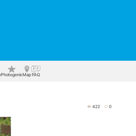
y
Photogenic
Map
FAQ
422
0