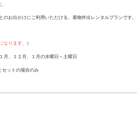
に。
とのお出かけにご利用いただける、着物外出レンタルプランです。
になります。
）
１月、１２月、１月の水曜日～土曜日
とセットの場合のみ