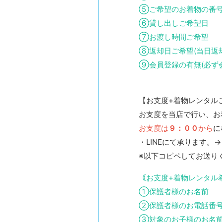
⑤ご希望のお着物の番
⑥貸し出しご希望日
⑦お渡し時間ご希望
⑧返却日ご希望(当日返却
⑨会員登録の有無(必ず
【お支度+着物レンタル
お支度を当店で行い、お
お支度は
９：００
から
に
・LINEにて承ります。
※以下コピペしてお送り
｟お支度+着物レンタル
①保護者様のお名前
②保護者様のお電話番
③対象のお子様のお名