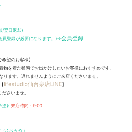
号
/翌日返却)
会員登録
会員登録が必要になります。)→
ご希望のお客様】
着物を着た状態でお出かけしたいお客様におすすめです。
なります。遅れませんようにご来店くださいませ。
lifestudio仙台泉店LINE
→【
】
くださいませ。
希望｠
来店時間：9:00
号
前（ふりがな）