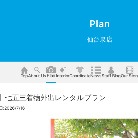
Plan
仙台泉店
Plan
Top
About Us
Interior
Coordinate
News
Staff Blog
Our Stor
】七五三着物外出レンタルプラン
2026/7/16