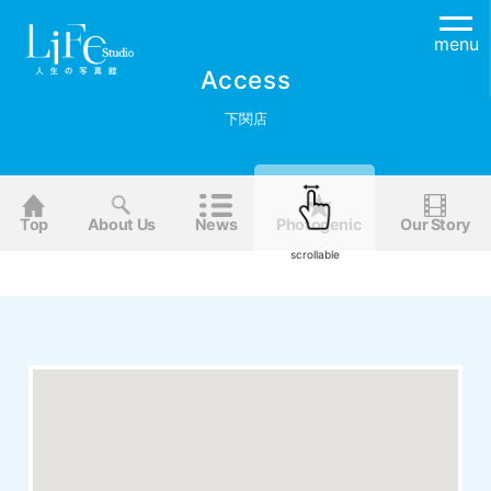
menu
Access
下関店
Top
About Us
News
Photogenic
Our Story
scrollable