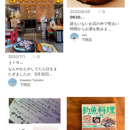
2020/6/30
0
0630...
誰もいないお店の外で明るい
時間からお酒を飲みま...
Yoh
下関店
2020/7/1
0
ｊｉｎ...
なんやかんやしてたら日をま
たぎましたが、6月30日...
Kawano Tomomi
下関店