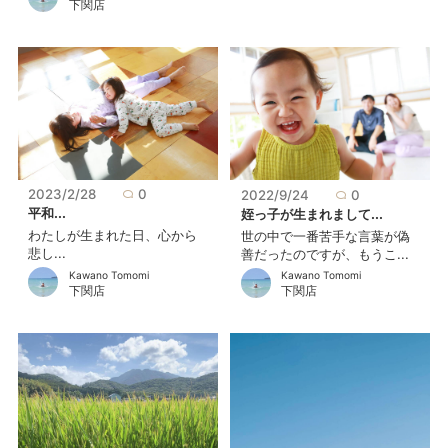
下関店
2023/2/28
0
2022/9/24
0
平和...
姪っ子が生まれまして...
わたしが生まれた日、心から
世の中で一番苦手な言葉が偽
悲し...
善だったのですが、もうこ...
Kawano Tomomi
Kawano Tomomi
下関店
下関店