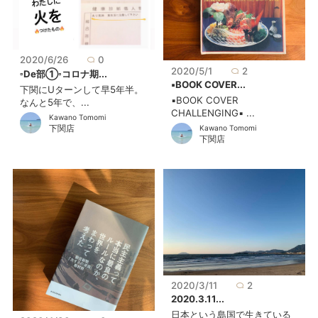
2020/6/26
0
2020/5/1
2
▫︎De部①▫︎コロナ期...
▪︎BOOK COVER...
下関にUターンして早5年半。
▪BOOK COVER
なんと5年で、...
CHALLENGING▪ ...
Kawano Tomomi
下関店
Kawano Tomomi
下関店
2020/3/11
2
2020.3.11...
日本という島国で生きている