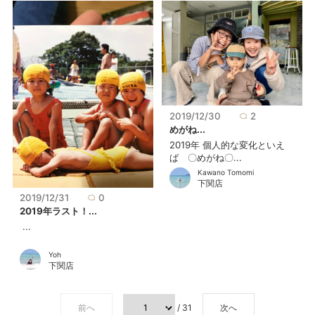
2019/12/30
2
めがね...
2019年 個人的な変化といえ
ば 〇めがね〇...
Kawano Tomomi
下関店
2019/12/31
0
2019年ラスト！...
...
Yoh
下関店
前へ
/ 31
次へ