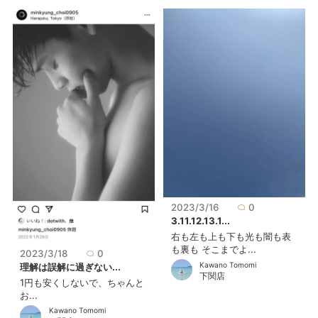
2023/3/16
0
3.11.12.13.1...
右も左も上も下も光も闇も表
も裏も そこまでよ...
2023/3/18
0
Kawano Tomomi
理解は誤解に過ぎない...
下関店
1円も安くしないで、ちゃんと
お...
Kawano Tomomi