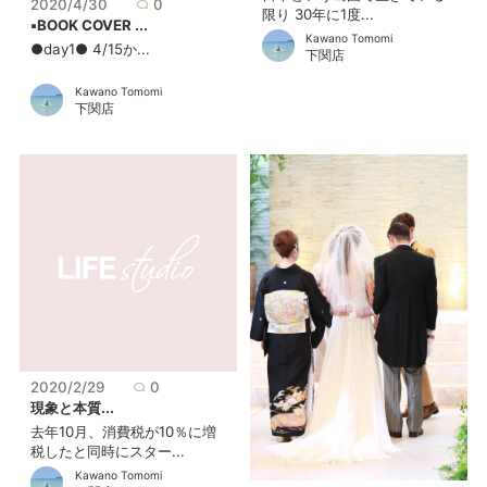
2020/4/30
0
限り 30年に1度...
▪BOOK COVER ...
Kawano Tomomi
●day1● 4/15か...
下関店
Kawano Tomomi
下関店
2020/2/29
0
現象と本質...
去年10月、消費税が10％に増
税したと同時にスター...
Kawano Tomomi