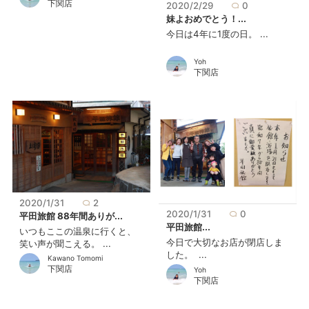
下関店
2020/2/29
0
妹よおめでとう！...
今日は4年に1度の日。 ...
Yoh
下関店
2020/1/31
2
2020/1/31
0
平田旅館 88年間ありが...
平田旅館...
いつもここの温泉に行くと、
今日で大切なお店が閉店しま
笑い声が聞こえる。 ...
した。 ...
Kawano Tomomi
下関店
Yoh
下関店