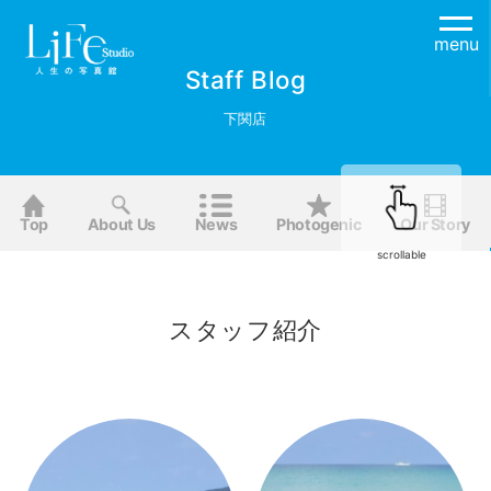
menu
Staff Blog
下関店
Top
About Us
News
Photogenic
Our Story
scrollable
スタッフ紹介