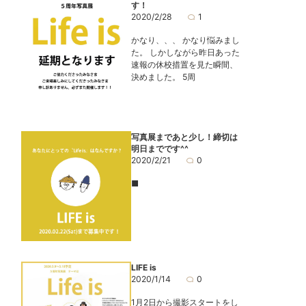
す！
2020/2/28
1
かなり、、、 かなり悩みまし
た。 しかしながら昨日あった
速報の休校措置を見た瞬間、
決めました。 5周
写真展まであと少し！締切は
明日までです^^
2020/2/21
0
■
LIFE is
2020/1/14
0
1月2日から撮影スタートをし