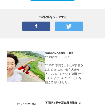
この記事をシェアする
SHIMONOSEKI LIFE
2023/7/31
0
2015年 下関で小さな写真館を
はじめました。 会う人会う
人、99％、いやいや福岡でや
ったらよかったのに、と口を
揃えて言いました。
下関店5周年写真展 延期しま