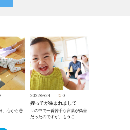
0
2022/9/24
0
姪っ子が生まれまして
日、心から悲
世の中で一番苦手な言葉が偽善
だったのですが、もうこ