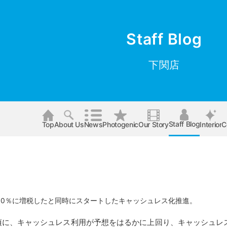
Staff Blog
下関店
Staff Blog
Top
About Us
News
Photogenic
Our Story
Interior
C
が10％に増税したと同時にスタートしたキャッシュレス化推進。
頃に、キャッシュレス利用が予想をはるかに上回り、キャッシュレス