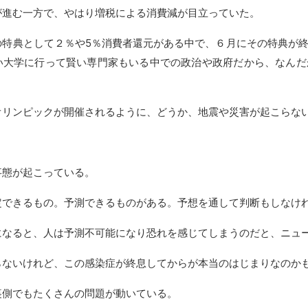
が進む一方で、やはり増税による消費減が目立っていた。
の特典として２％や5％消費者還元がある中で、６月にその特典が
い大学に行って賢い専門家もいる中での政治や政府だから、なんだ
オリンピックが開催されるように、どうか、地震や災害が起こらな
事態が起こっている。
定できるもの。予測できるものがある。予想を通して判断もしなけ
になると、人は予測不可能になり恐れを感じてしまうのだと、ニュ
らないけれど、この感染症が終息してからが本当のはじまりなのか
裏側でもたくさんの問題が動いている。