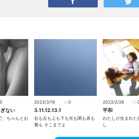
0
2023/3/16
0
2023/2/28
過ぎない
3.11.12.13.1
平和
で、ちゃんとお
右も左も上も下も光も闇も表も
わたしが生まれた
裏も そこまでよ
し