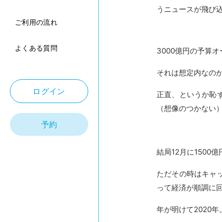
うニュースが飛び
ご利用の流れ
よくある質問
3000億円の予算
それは想定内なの
ログイン
正直、というか恥
（想像のつかない
予約
結局12月に150
ただその時はキャ
って経済が順調に回
年が明けて2020年