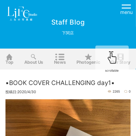
menu
Staff Blog
下関店
Top
About Us
News
Photogenic
Our Story
scrollable
▪BOOK COVER CHALLENGING day1▪
投稿日:2020/4/30
2265
0