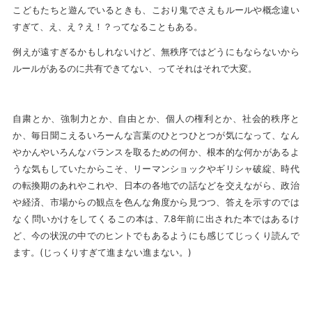
こどもたちと遊んでいるときも、こおり鬼でさえもルールや概念違い
すぎて、え、え？え！？ってなることもある。
例えが遠すぎるかもしれないけど、無秩序ではどうにもならないから
ルールがあるのに共有できてない、ってそれはそれで大変。
自粛とか、強制力とか、自由とか、個人の権利とか、社会的秩序と
か、毎日聞こえるいろーんな言葉のひとつひとつが気になって、なん
やかんやいろんなバランスを取るための何か、根本的な何かがあるよ
うな気もしていたからこそ、リーマンショックやギリシャ破綻、時代
の転換期のあれやこれや、日本の各地での話などを交えながら、政治
や経済、市場からの観点を色んな角度から見つつ、答えを示すのでは
なく問いかけをしてくるこの本は、7.8年前に出された本ではあるけ
ど、今の状況の中でのヒントでもあるようにも感じてじっくり読んで
ます。(じっくりすぎて進まない進まない。)