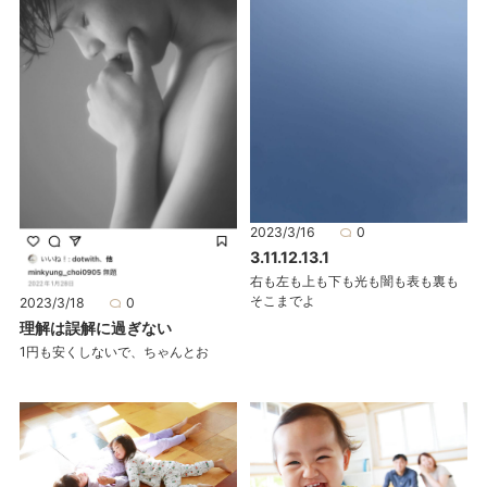
2023/3/16
0
3.11.12.13.1
右も左も上も下も光も闇も表も裏も
そこまでよ
2023/3/18
0
理解は誤解に過ぎない
1円も安くしないで、ちゃんとお