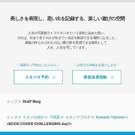
美しさを表現し、思い出を記録する、楽しい遊びの空間
人生の写真館ライフスタジオという名前に込めた想い。
それは、出会う全ての人が生きている証を確認できる場所になること。
家族の絆とかけがえのない愛の形を実感できる場所として、
人を、人生を写しています。
撮影のご予約はこちらから
お役立ち情報をお送りします
スタジオ予約
新規会員登録
トップ
Staff Blog
トップ
スタジオ紹介
下関店
スタッフブログ
Kawano Tomomi
▪BOOK COVER CHALLENGING day1▪