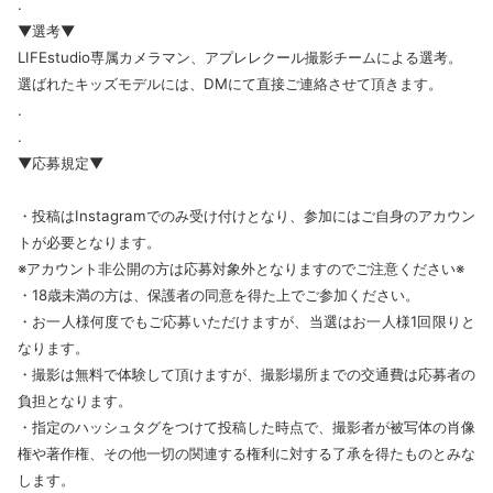
.
▼選考▼
LIFEstudio専属カメラマン、アプレレクール撮影チームによる選考。
選ばれたキッズモデルには、DMにて直接ご連絡させて頂きます。
.
.
▼応募規定▼
・投稿はInstagramでのみ受け付けとなり、参加にはご自身のアカウン
トが必要となります。
※アカウント非公開の方は応募対象外となりますのでご注意ください※
・18歳未満の方は、保護者の同意を得た上でご参加ください。
・お一人様何度でもご応募いただけますが、当選はお一人様1回限りと
なります。
・撮影は無料で体験して頂けますが、撮影場所までの交通費は応募者の
負担となります。
・指定のハッシュタグをつけて投稿した時点で、撮影者が被写体の肖像
権や著作権、その他一切の関連する権利に対する了承を得たものとみな
します。