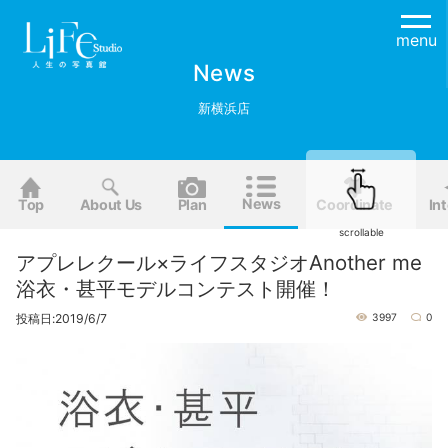
menu
News
新横浜店
News
Top
About Us
Plan
Coordinate
Int
scrollable
アプレレクール×ライフスタジオAnother me
浴衣・甚平モデルコンテスト開催！
投稿日:2019/6/7
3997
0