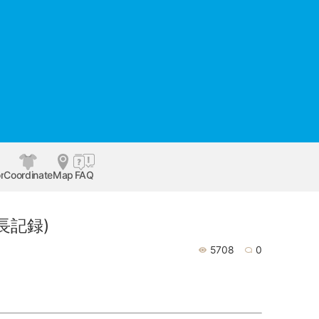
r
Coordinate
Map
FAQ
成長記録)
5708
0