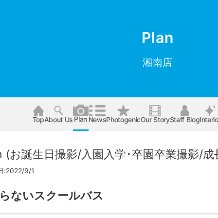
Plan
湘南店
Plan
Top
About Us
News
Photogenic
Our Story
Staff Blog
Interio
 plan (お誕生日撮影/入園入学･卒園卒業撮影/
2022/9/1
らないスクールバス