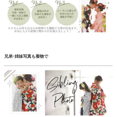
兄弟･姉妹写真も着物で