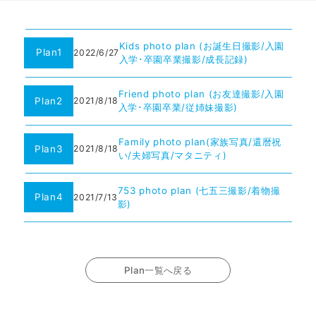
Kids photo plan (お誕生日撮影/入園
Plan1
2022/6/27
入学･卒園卒業撮影/成長記録)
Friend photo plan (お友達撮影/入園
Plan2
2021/8/18
入学･卒園卒業/従姉妹撮影)
Family photo plan(家族写真/還暦祝
Plan3
2021/8/18
い/夫婦写真/マタニティ)
753 photo plan (七五三撮影/着物撮
Plan4
2021/7/13
影)
Plan一覧へ戻る