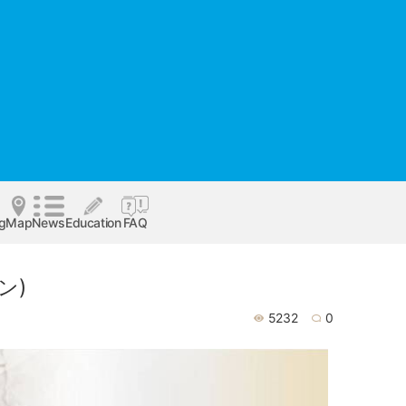
og
Map
News
Education
FAQ
ン)
5232
0