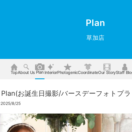
Plan
草加店
Plan
Top
About Us
Interior
Photogenic
Coordinate
Our Story
Staff Bl
hoto Plan(お誕生日撮影/バースデーフォトプラ
025/8/25