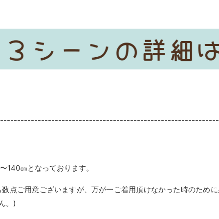
----------------------------------------------------------------
〜140㎝となっております。
ズも数点ご用意ございますが、万が一ご着用頂けなかった時のため
ん。)