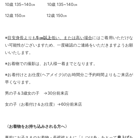
10歳 135~140㎝ 10歳 135~140㎝
12歳 150㎝ 12歳 150㎝
※
目安身長よりも
5㎝以上
低い、または高い場合
にはご着用いただけな
い可能性がございますため、一度確認のご連絡をいただきますようお願
いいたします。
※お着物での撮影は、お1人様一着までとなります。
※お着付けとお仕度(ヘアメイク)のお時間分ご予約時間よりもご来店が
早くなります。
男の子＆3歳女の子 →30分前来店
女の子（お着付け＆お仕度）→60分前来店
〈お着物をお持ち込みされる方へ〉
事前にお子さまのお着物・長襦袢ともに「しつけ糸」をとって
肩上げ
を