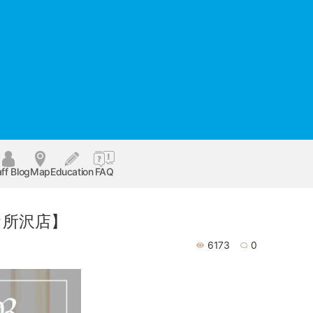
ff Blog
Map
Education
FAQ
オ所沢店】
6173
0