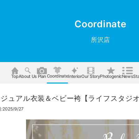
Coordinate
所沢店
Coordinate
Top
About Us
Plan
Interior
Our Story
Photogenic
News
Sta
子 カジュアル衣装＆ベビー袴【ライフスタジ
2025/9/27