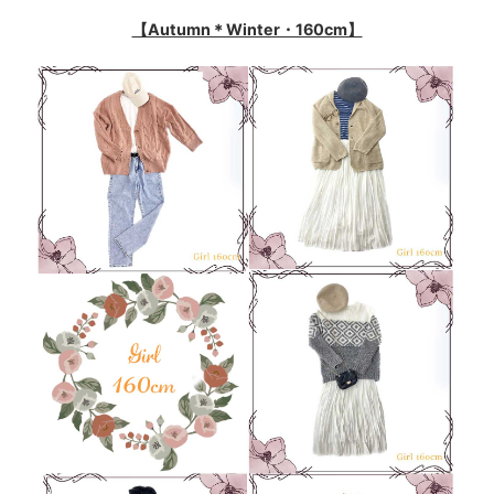
【Autumn＊Winter・160cm】