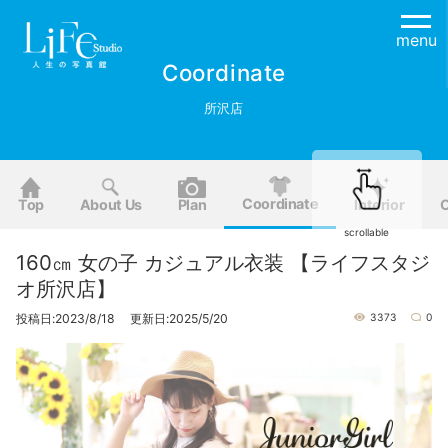
menu
Coordinate
所沢店
Coordinate
Top
About Us
Plan
Interior
O
scrollable
160㎝ 女の子 カジュアル衣装 【ライフスタジ
オ所沢店】
投稿日:2023/8/18 更新日:2025/5/20
3373
0