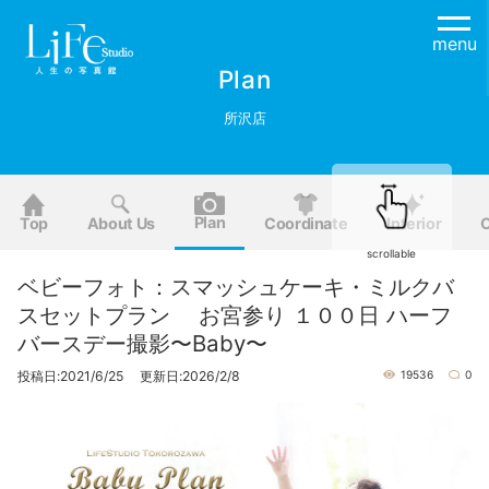
menu
Plan
所沢店
Plan
Top
About Us
Coordinate
Interior
O
scrollable
ベビーフォト：スマッシュケーキ・ミルクバ
スセットプラン お宮参り １００日 ハーフ
バースデー撮影〜Baby〜
投稿日:2021/6/25 更新日:2026/2/8
19536
0