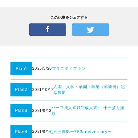
この記事をシェアする
Plan1
マタニティプラン
2025/5/20
入園・入学・卒園・卒業（卒業袴）記
Plan2
2021/10/17
念撮影
ハーフ成人式(1/2成人式) 十三参り撮
Plan3
2021/8/12
影
Plan4
七五三撮影〜753anniversary〜
2021/8/1