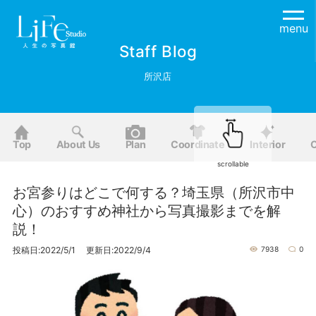
menu
Staff Blog
所沢店
Top
About Us
Plan
Coordinate
Interior
O
scrollable
お宮参りはどこで何する？埼玉県（所沢市中
心）のおすすめ神社から写真撮影までを解
説！
投稿日:2022/5/1 更新日:2022/9/4
7938
0