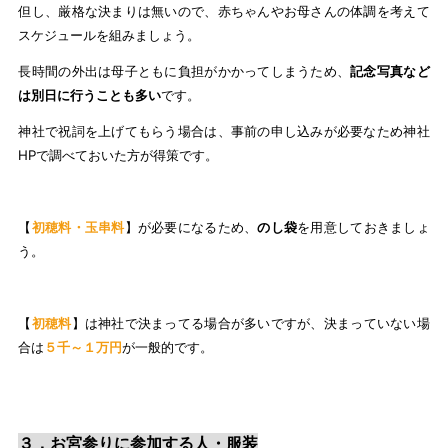
但し、厳格な決まりは無いので、赤ちゃんやお母さんの体調を考えて
スケジュールを組みましょう。
長時間の外出は母子ともに負担がかかってしまうため、
記念写真など
は別日に行うことも多い
です。
神社で祝詞を上げてもらう場合は、事前の申し込みが必要なため神社
HPで調べておいた方が得策です。
【
初穂料・玉串料
】が必要になるため、
のし袋
を用意しておきましょ
う。
【
初穂料
】は神社で決まってる場合が多いですが、決まっていない場
合は
５千～１万円
が一般的です。
３．お宮参りに参加する人・服装