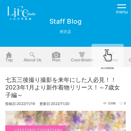
menu
Staff Blog
所沢店
Top
About Us
Plan
Coordinate
Interior
O
scrollable
七五三後撮り撮影を来年にした人必見！！
2023年1月より新作着物リリース！～7歳女
子編～
投稿日:2022/11/19 更新日:2022/11/20
3398
0