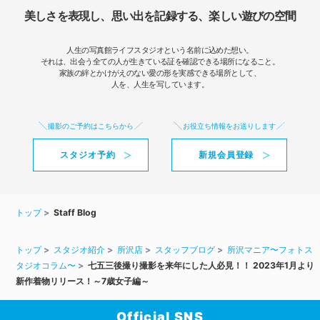
美しさを表現し、思い出を記録する、楽しい遊びの空間
人生の写真館ライフスタジオという名前に込めた想い。
それは、出会う全ての人が生きている証を確認できる場所になること。
家族の絆とかけがえのない愛の形を実感できる場所として、
人を、人生を写しています。
撮影のご予約はこちらから
お役立ち情報をお送りします
スタジオ予約
新規会員登録
トップ
Staff Blog
トップ
スタジオ紹介
所沢店
スタッフブログ
所沢マニア〜フォトス
タジオコラム〜
七五三後撮り撮影を来年にした人必見！！ 2023年1月より
新作着物リリース！～7歳女子編～
Official SNS