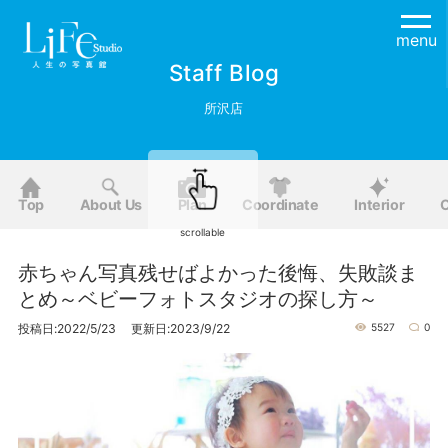
menu
Staff Blog
所沢店
Top
About Us
Plan
Coordinate
Interior
O
scrollable
赤ちゃん写真残せばよかった後悔、失敗談ま
とめ～ベビーフォトスタジオの探し方～
投稿日:2022/5/23 更新日:2023/9/22
5527
0