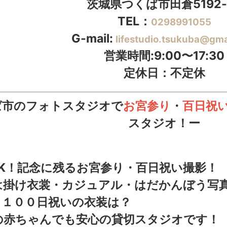
茨城県つくば市田倉5192-
TEL：
0298991055
G-mail:
lifestudio.tsukuba@gma
営業時間:9:00〜17:30
定休日：不定休
ば市のフォトスタジオで
お宮参り
・
百日祝
スタジオ！ー
゙OK！記念に残るお宮参り・百日祝い撮影！
は掛け衣裳・カジュアル・はだかんぼう写
・１００日祝いの衣装は？
の赤ちゃんでも安心の貸切スタジオです！