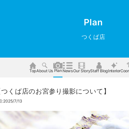
Plan
つくば店
Plan
Top
About Us
News
Our Story
Staff Blog
Interior
Coor
an【つくば店のお宮参り撮影について】
2025/7/13