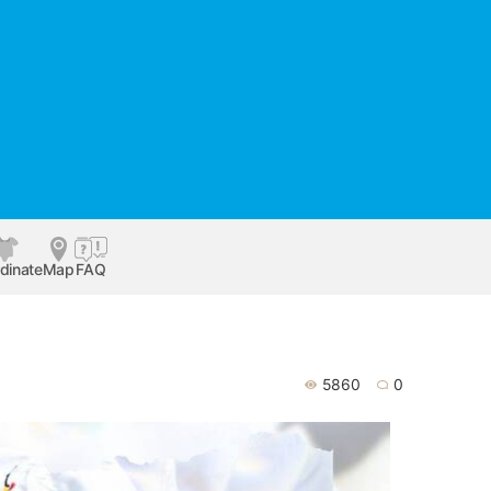
dinate
Map
FAQ
5860
0