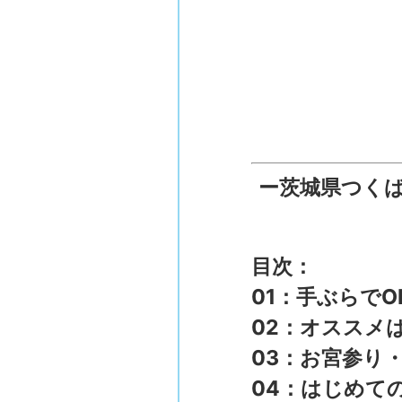
ー茨城県
つく
目次：
01：手ぶらて
02：オススメ
03：お宮参り
04：はじめて