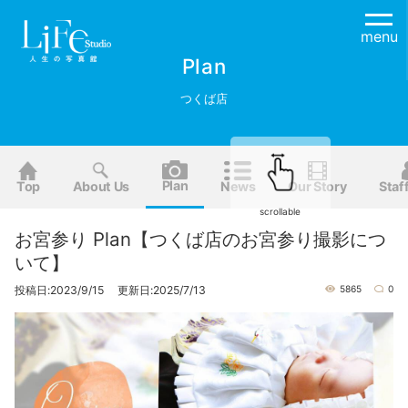
menu
Plan
つくば店
Plan
Top
About Us
News
Our Story
Staf
scrollable
お宮参り Plan【つくば店のお宮参り撮影につ
いて】
投稿日:2023/9/15 更新日:2025/7/13
5865
0