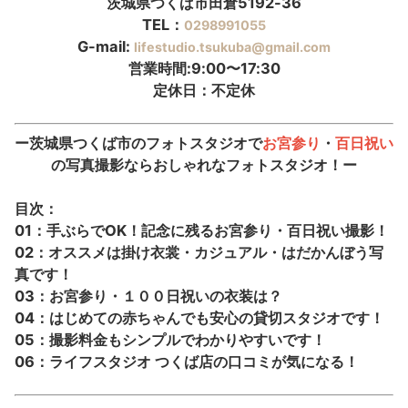
茨城県つくば市田倉5192-36
TEL：
0298991055
G-mail:
lifestudio.tsukuba@gmail.com
営業時間:9:00〜17:30
定休日：不定休
ー茨城県
つくば市のフォトスタジオで
お宮参り
・
百日祝い
の写真撮影ならおしゃれなフォトスタジオ！ー
目次：
01：手ぶらでOK！記念に残るお宮参り・百日祝い撮影！
02：オススメは掛け衣裳・カジュアル・はだかんぼう写
真です！
03：お宮参り・１００日祝いの衣装は？
04：はじめての赤ちゃんでも安心の貸切スタジオです！
05：撮影料金もシンプルでわかりやすいです！
06：ライフスタジオ つくば店の口コミが気になる！