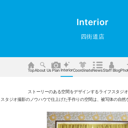
Interior
四街道店
Interior
Top
About Us
Plan
Coordinate
News
Staff Blog
Pho
ストーリーのある空間をデザインするライフスタジ
スタジオ撮影のノウハウで仕上げた手作りの空間は、
被写体の自然