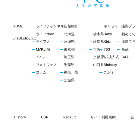
HOME
ライフチャンネル
店舗紹介
ギャラリー
撮影プ
ライフNow
北海道
栃木県
Baby
初めて
LifeStudioとは
ライフ人
宮城県
愛知県
Kids
撮影プ
MVP店舗
東京都
大阪府
753
商品
イベント
埼玉県
京都府
1/2成人式
Q&A
フォトフェス
千葉県
山口県
Birthday
コラム
神奈川県
Otona
茨城県
History
CSR
Recruit
サイト利用規約
会