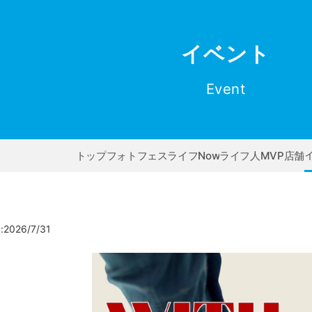
イベント
Event
トップ
フォトフェス
ライフNow
ライフ人
MVP店舗
!
026/7/31