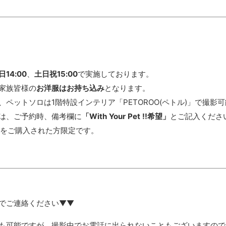
日14:00
、
土日祝15:00
で実施しております。
家族皆様の
お洋服はお持ち込み
となります。
ペットソロは1階特設インテリア「PETOROO(ペトル)」で撮影
は、ご予約時、備考欄に
「With Your Pet !!希望」
とご記入くださ
ンをご購入された方限定です。
でご連絡ください▼▼
も可能ですが、撮影中でお電話に出られないこともございますので、