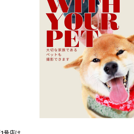
1
号店は、