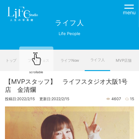
menu
ライフ人
Life People
ライフ人
トップ
フォトフェス
ライフNow
MVP店舗
scrollable
【MVPスタッフ】 ライフスタジオ大阪1号
店 金清爛
投稿日:2022/2/15 更新日:2022/2/15
4607
15