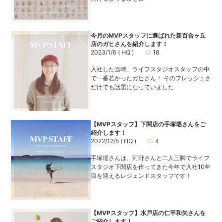
今月のMVPスタッフに選ばれた新百合ヶ丘
店のガヒさんを紹介します！
2023/1/6
( HQ )
18
入社した当時、ライフスタジオスタッフの中
で一番若かったガヒさん！ そのフレッシュさ
だけでも話題になっていました
【MVPスタッフ】下関店の手塚瑶さんをご
紹介します！
2022/12/5
( HQ )
4
手塚瑶さんは、河野さんと二人三脚でライフ
スタジオ下関店を作ってきた今年で入社10年
目を迎えるレジェンドスタッフです！
【MVPスタッフ】水戸店の仁平和矢さんを
ご紹介します！