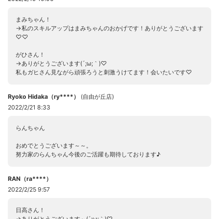
まみちゃん！
→私のスキルアップはまみちゃんのおかげです！ありがとうございます
♡♡
がひさん！
→ありがとうございます(´;ω;｀)♡
私もガヒさん見ながら頑張ろうと刺激うけてます！会いたいです♡
Ryoko Hidaka（ry****）
(
自由が丘店
)
2022/2/21 8:33
らんちゃん
おめでとうございます～～。
努力家のらんちゃん今後のご活躍も期待しております♪
RAN（ra****）
2022/2/25 9:57
日高さん！
→ありがとうございます～(´;ω;｀)♡