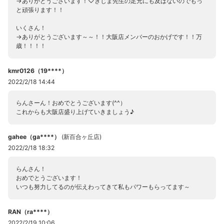
→ありがとうございます！♡きじま先生の足元にも及ばないのでもっ
と頑張ります！！
いくさん！
→ありがとうございます～～！！大阪店メンバーのおかげです！！万
歳！！！！
kmr0126（19****）
2022/2/18 14:44
らんさーん！おめでとうございます(^^）
これからも大阪店盛り上げていきましょう♪
gahee（ga****）
(
新百合ヶ丘店
)
2022/2/18 18:32
らんさん！
おめでとうございます！
いつも努力してるのが伝えわってきて私もパワーもらってます～
RAN（ra****）
2022/2/19 10:06