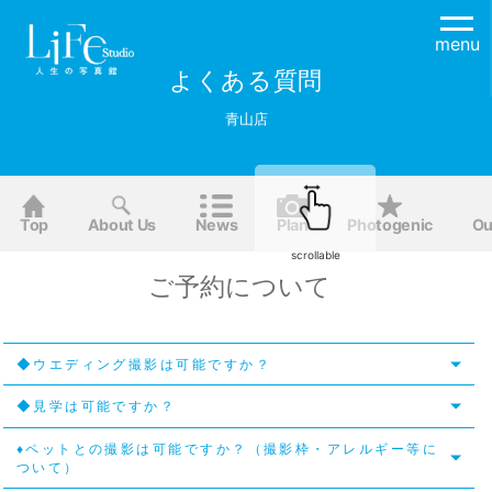
menu
よくある質問
青山店
Top
About Us
News
Plan
Photogenic
Ou
scrollable
ご予約について
◆ウエディング撮影は可能ですか？
◆見学は可能ですか？
♦ペットとの撮影は可能ですか？（撮影枠・アレルギー等に
ついて）