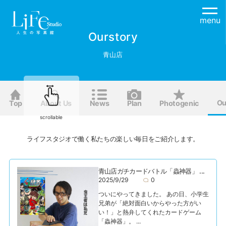
menu
Ourstory
青山店
Ou
Top
About Us
News
Plan
Photogenic
scrollable
ライフスタジオで働く私たちの楽しい毎日をご紹介します。
青山店ガチカードバトル「蟲神器」 ...
2025/9/29
0
ついにやってきました。 あの日、小学生
兄弟が「絶対面白いからやった方がい
い！」と熱弁してくれたカードゲーム
「蟲神器」。 ...