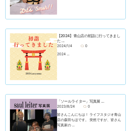
【2024】青山店の初詣に行ってきまし
た ...
2024/1/4
0
20​24 ...
「ソールライター」写真展 ...
2023/8/24
0
皆さんこんにちは！ ライフスタジオ青山
店の森田ちほです。 突然ですが、皆さん
写真家の ...