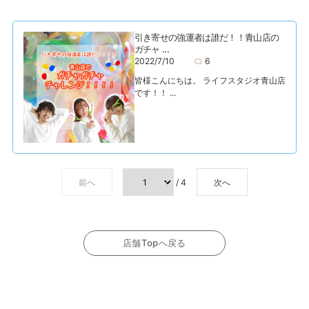
引き寄せの強運者は誰だ！！青山店の
ガチャ ...
2022/7/10
6
皆様こんにちは。 ライフスタジオ青山店
です！！ ...
前へ
/ 4
次へ
店舗Topへ戻る