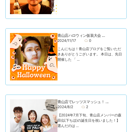
青山店ハロウィン仮装大会 ...
2024/11/17
0
こんにちは！青山店ブログをご覧いただ
きありがとうございます。 本日は、先日
開催した 「 ...
青山店でレッツスマッシュ！ ...
2024/8/2
2
【2024年7月下旬、青山店メンバーの森
田(以下ちほ)の誕生日を祝いました！】
選んだのは ...