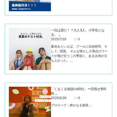
一位は誰だ！？大人3人、小学生にな
る。 ...
2025/7/29
0
夏休みといえば、プールに自由研究、そ
して…宿題。 そんな懐かしさ満点のワー
ドが飛び交うこの季節に、ある企画が立
ち上がった。 ...
「くるくる地獄の40分」〜目指せ100
杯 ...
2025/6/26
6
プロローグ：静かなる挑発 ...