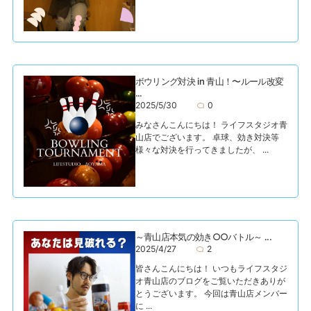
ボウリング対決 in 青山！〜ルール改変
...
2025/5/30
0
みなさんこんにちは！ ライフスタジオ青
山店でございます。 卓球、効き対決等
様々な対決を行ってきましたが、 ...
～青山店本気の効き○○バトル～ ...
2025/4/27
2
皆さんこんにちは！ いつもライフスタジ
オ青山店のブログをご覧いただきありが
とうございます。 今回は青山店メンバー
に ...