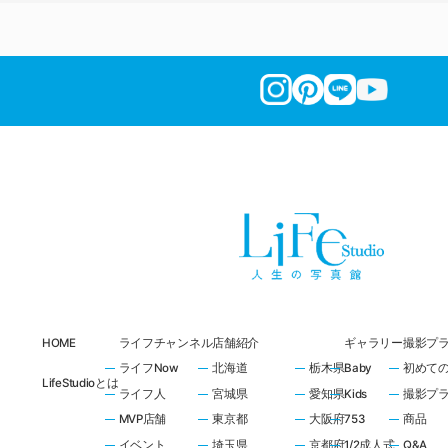
HOME
ライフチャンネル
店舗紹介
ギャラリー
撮影プ
ライフNow
北海道
栃木県
Baby
初めて
LifeStudioとは
ライフ人
宮城県
愛知県
Kids
撮影プ
MVP店舗
東京都
大阪府
753
商品
イベント
埼玉県
京都府
1/2成人式
Q&A