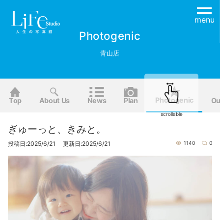
menu
Photogenic
青山店
Photogenic
Top
About Us
News
Plan
Ou
scrollable
ぎゅーっと、きみと。
投稿日:2025/6/21 更新日:2025/6/21
1140
0