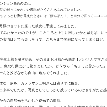
ンション高めの彼女。
話の端々にかわいい表現がたくさんあふれていました。
ちょっとお腹が見えたときには「ぽんぽん！」と自分で言ってニコニコ
月様のセットに座った彼女に手渡してみました。
てみたかったのですが、ころころと上手に回したかと思えば、に
の表情はとても楽しそうで、こちらまで笑顔になってしまうほど。
突然上着を脱ぎ始め、そのままお月様から脱走！パパさんママさ
た。急な行動に少し驚きましたが、どうやら「ちょっと暑かった」
ーんと投げながら自由に遊んでくれました。
体な一瞬を、カメラマン五明さんは逃さずに撮影。
出来事でしたが、写真としてしっかり残っているのはさすがだと感
からの自然光を活かした逆光での撮影。