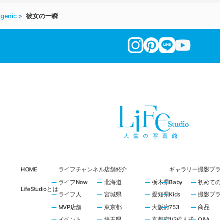
genic
彼女の一瞬
HOME
ライフチャンネル
店舗紹介
ギャラリー
撮影プ
ライフNow
北海道
栃木県
Baby
初めて
LifeStudioとは
ライフ人
宮城県
愛知県
Kids
撮影プ
MVP店舗
東京都
大阪府
753
商品
イベント
埼玉県
京都府
1/2成人式
Q&A