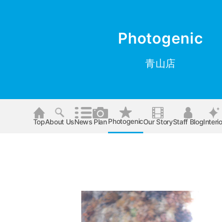
Photogenic
青山店
Photogenic
Top
About Us
News
Plan
Our Story
Staff Blog
Interio