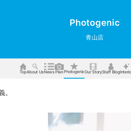
Photogenic
青山店
Photogenic
Top
About Us
News
Plan
Our Story
Staff Blog
Interio
義。