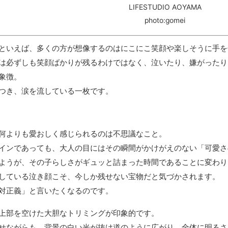
LIFESTUDIO AOYAMA
photo:gomei
といえば、多くの方が想像するのはにこにこ笑顔や楽しそうに手を
は必ずしも笑顔ばかりが残るわけではなく、泣いたり、嫌がったり
象徴。
つき、涙を流している一枚です。
何よりも愛おしく感じられるのは不思議なこと。
インであっても、大人の目にはその瞬間がかけがえのない「可愛さ
ようが、その子らしさがギュッと詰まった時間であることに変わり
している泣き顔こそ、今しか残せない宝物だと気づかされます。
対正義」と言いたくなるのです。
上部を空けた大胆なトリミングが印象的です。
せながらも、背景の白い光が抜け道のように広がり、全体に明るさ