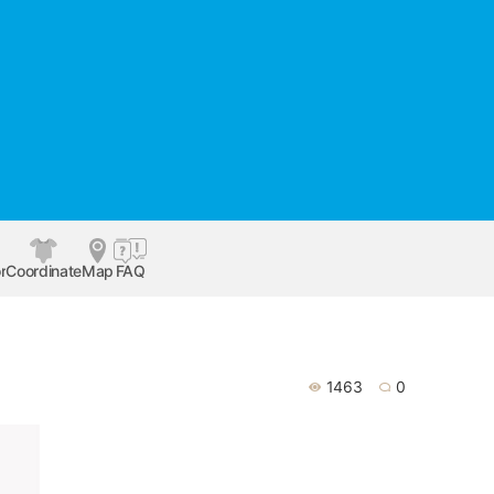
r
Coordinate
Map
FAQ
1463
0