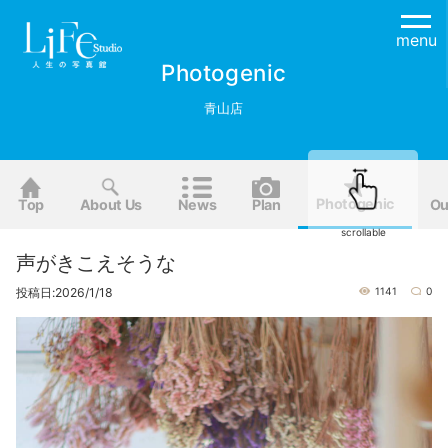
menu
Photogenic
青山店
Photogenic
Top
About Us
News
Plan
Ou
scrollable
声がきこえそうな
投稿日:2026/1/18
1141
0