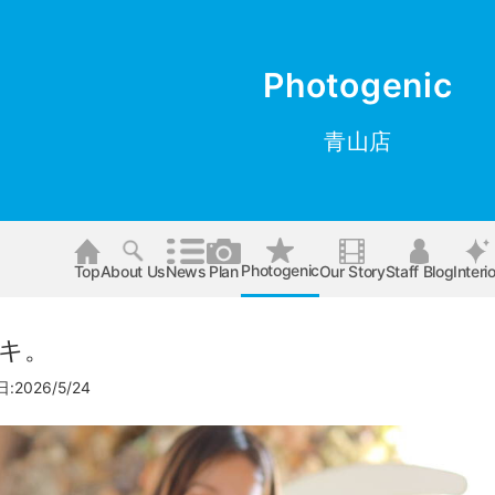
Photogenic
青山店
Photogenic
Top
About Us
News
Plan
Our Story
Staff Blog
Interio
キ。
2026/5/24