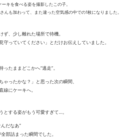
ケーキを食べる姿を撮影したこの子。
さんも加わって、また違った空気感の中での1枚になりました。
けず、少し離れた場所で待機。
見守っていてください」とだけお伝えしていました。
持ったままどこかへ“逃走”。
ちゃったかな？」と思った次の瞬間、
直線にケーキへ。
うとする姿がもう可愛すぎて…。
んだなあ”
が全部詰まった瞬間でした。