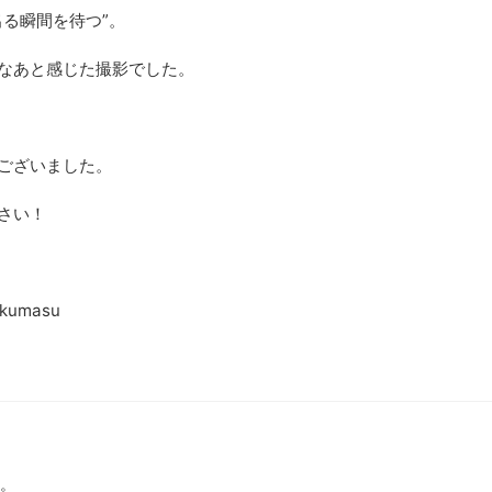
出る瞬間を待つ”。
なあと感じた撮影でした。
ございました。
さい！
okumasu
。