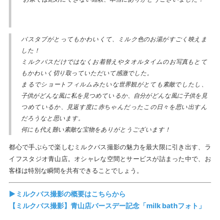
バスタブがとってもかわいくて、ミルク色のお湯がすごく映えま
した！
ミルクバスだけではなくお着替えやタオルタイムのお写真もとて
もかわいく切り取っていただいて感激でした。
まるでショートフィルムみたいな世界観がとても素敵でしたし、
子供がどんな風に私を見つめているか、自分がどんな風に子供を見
つめているか、見返す度に赤ちゃんだったこの日々を思い出すん
だろうなと思います。
何にも代え難い素敵な宝物をありがとうございます！
都心で手ぶらで楽しむミルクバス撮影の魅力を最大限に引き出す、ラ
イフスタジオ青山店。オシャレな空間とサービスが詰まった中で、お
客様は特別な瞬間を共有できることでしょう。
▶ミルクバス撮影の概要はこちらから
【ミルクバス撮影】青山店バースデー記念「milk bathフォト」