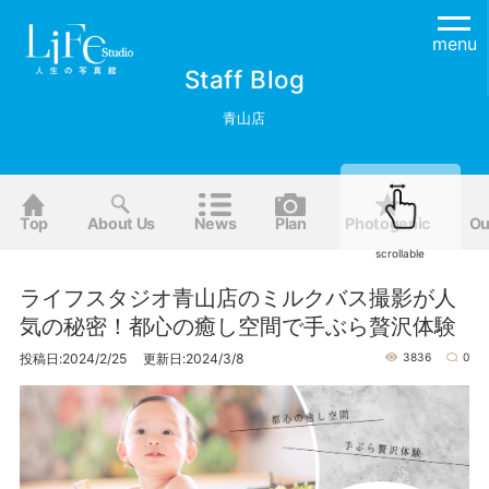
menu
Staff Blog
青山店
Top
About Us
News
Plan
Photogenic
Ou
scrollable
ライフスタジオ青山店のミルクバス撮影が人
気の秘密！都心の癒し空間で手ぶら贅沢体験
投稿日:2024/2/25 更新日:2024/3/8
3836
0