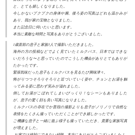
と、とても嬉しくなりました。
今しかないプクプクの身体や腕、後ろ姿の写真はどれも温かみが
あり、我が家の宝物となりました。
また記念日に伺いたいと思います。
本当に素敵な時間と写真をありがとうございました。
1歳直前の息子と家族3人で撮影いただきました。
海外の方の投稿などでよく見ていたミルクバス、日本ではできな
いだろうな〜と思っていたのでこうした機会がありとてもありが
たかったです。
緊張気味だった息子もミルクバスを見るたび興味津々。
怖がりつつそろりそろりと近づいていく姿や、チョンとお湯を触
ってみる姿に思わず笑みが溢れました。
倒してお湯がこぼれてしまいびっくり！なシーンもありました
が、息子の驚く顔も良い写真になりました。
ミルクバスの存在でか普段の撮影よりも息子がノリノリで自然な
表情をたくさん撮っていただくことができ嬉しかったです。
ご機嫌な息子と一緒に遊ぶ様子も撮っていただき、貴重な家族写真
が増えました。
お家では絶対にできない経験、本当にありがとうございました！