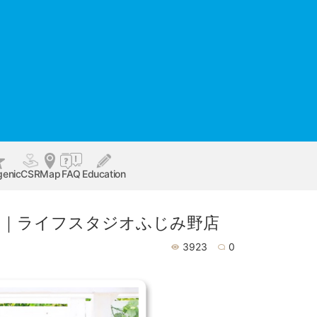
genic
CSR
Map
FAQ
Education
ら｜ライフスタジオふじみ野店
3923
0