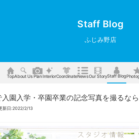
Staff Blog
ふじみ野店
Staff Blog
Top
About Us
Plan
Interior
Coordinate
News
Our Story
Photo
で入園入学・卒園卒業の記念写真を撮るな
新日:2022/2/13