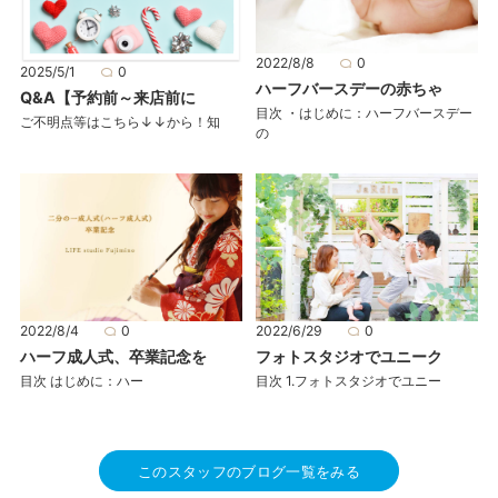
2022/8/8
0
2025/5/1
0
ハーフバースデーの赤ちゃ
Q&A【予約前～来店前に
目次 ・はじめに：ハーフバースデー
ご不明点等はこちら↓↓から！知
の
2022/6/29
0
2022/8/4
0
フォトスタジオでユニーク
ハーフ成人式、卒業記念を
目次 1.フォトスタジオでユニー
目次 はじめに：ハー
このスタッフのブログ一覧をみる