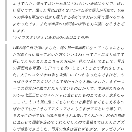
ようでした。撮って頂いた写真はどれもいい表情ばかりで、嬉し
い限りです。撮った写真は様々なアルバム等で購入が可能で、USB
への保存も可能で1枚から購入する事ができ好みの形で選べるのも
よかったです。また半年後の1歳記念の撮影もお世話になろうと思
います。
(ライフスタジオふじみ野店Google口コミ引用)
1歳の誕生日で伺いました。誕生日一週間前になって「ちゃんとし
た写真くらい撮っておいた方がいいよね」ってことになり慌てて
探してたらたまたまこちらのお店が一枠だけ空いてまして、写真
の雰囲気も可愛いし口コミも良いしということで予約をしまし
た。大手のスタジオ○○系も近所にいくつかあったんですけど、や
っぱりライフスタジオさんで良かったなと思いました。まず一つ
一つの背景が今風でどれも可愛いものばかりで、季節感のあるも
のから七五三などのイベントに合わせたものまであり、次来たら
ここでこういう風に撮ってもらいたいと妄想させてもらえるもの
ばかりでした！そしてスタッフさんもさすがプロという感じで、
あの手この手で良い写真を撮ろうと工夫してくれたり、息子の機嫌
に合わせて撮影を進めてくれたりしたので最後までほとんどグズ
らず撮影できました。写真の出来は言わずもがな、やっぱりプロ