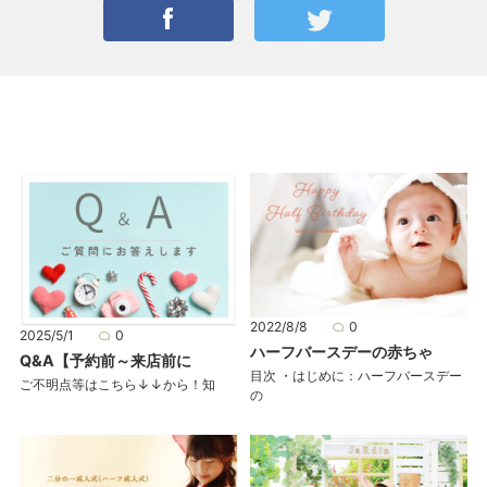
2022/8/8
0
2025/5/1
0
ハーフバースデーの赤ちゃ
Q&A【予約前～来店前に
目次 ・はじめに：ハーフバースデー
ご不明点等はこちら↓↓から！知
の