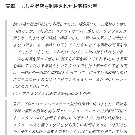
実際、ふじみ野店を利用されたお客様の声
娘の1歳の誕生日記念で利用しました。場所見知り、人見知りが激し
い娘ですが、一軒家というアットホームな感じとスタッフさんが
優しかったおかげで終始ご機嫌でした。1歳の自由気ままで予想で
きない動きにも、柔軟に対応してくださりとても素敵な写真を撮
ってくださいました。それだけでなく、小物の持ち込みもでき、
こんな写真を撮ってほしい(背景も希望を聞いてくれる)という要望
を聞いてくださる素晴らしいスタジオでした！データができる間
は、一軒家の一部屋が待機室となっていて、待っている時間も周り
の目を気にせずのんびりさせてもらえました。また利用したいと
思えるスタジオです。
(ライフスタジオふじみ野店Google口コミ引用)
先日、子供のハーフバースデーの記念日撮影に伺いました。建物も
綺麗で複数の部屋があり様々のシチュエーションで撮影が可能で
す。スタッフの方は明るく優しい方ばかりで、撮影も終始楽しく
スタッフの方と盛り上がりながら楽しい時間はあっという間でし
た。子供も最初から最後まで笑いながら楽しい時間を過ごしている