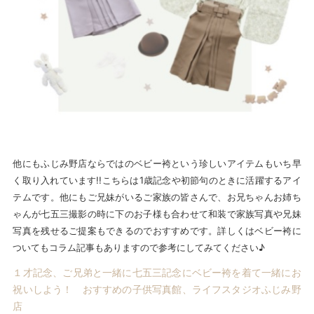
他にもふじみ野店ならではのベビー袴という珍しいアイテムもいち早
く取り入れています!!こちらは1歳記念や初節句のときに活躍するアイ
テムです。他にもご兄妹がいるご家族の皆さんで、お兄ちゃんお姉ち
ゃんが七五三撮影の時に下のお子様も合わせて和装で家族写真や兄妹
写真を残せるご提案もできるのでおすすめです。詳しくはベビー袴に
ついてもコラム記事もありますので参考にしてみてください♪
１才記念、ご兄弟と一緒に七五三記念にベビー袴を着て一緒にお
祝いしよう！ おすすめの子供写真館、ライフスタジオふじみ野
店