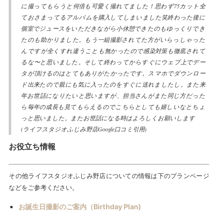
に撮ってもらうと何倍も可愛く撮れてました！思わず75カット全
ておさまってるアルバムを購入してしまいました笑終わった後に
個室でジュースをいただきながら小休憩できたのもゆっくりでき
たのも助かりました。もう一組撮影されてた方がいらっしゃった
んですが全くすれ違うことも無かったので感染対策も徹底されて
るな〜と思いました。そして終わってからすぐにウェブ上でデー
タが頂けるのはとてもありがたかったです。スマホでダウンロー
ド出来たので親にも気に入ったのをすぐに送れましたし。また来
年お世話になりたいと思いますが、担当さんがまた同じ方だった
ら毎年の成長も見てもらえるのでこちらとしても嬉しいなとちょ
っと思いました。またお世話になる時はよろしくお願いします
(ライフスタジオふじみ野店Google口コミ引用)
お役立ち情報
その他ライフスタジオふじみ野店についての情報は下のプランページ
などをご参考ください。
お誕生日撮影のご案内（Birthday Plan)