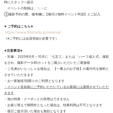
時にスタッフへ提示
こちら
イベントの投稿は
に
③撮影予約の際、備考欄に【着付け無料イベント申請】とご記入
※ ご予約はこちら※
https://www.lifestudio.jp/reserve/
（※ご予約には会員登録が必要です）
※注意事項※
・対象：2025年9月～10月に「七五三」または「ハーフ成人式」撮影
をされ、撮影データ85カットをご購入いただいたご家族様
・ご兄弟がいらっしゃる場合は、【一番上のお子様】の着付代を無料と
させていただきます
・お一家族様1回限りのご利用となります
・イベント告知前にご予約いただいているお客様には適用させていただ
きます
・他の特典・クーポンとの併用はできません
・お振り替えで期間外となった場合は、特典利用は不可となります
・後日ご提示頂いた場合も無効となります