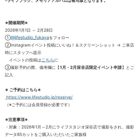
‐ライフブック、メモリアアルバムは複写版となります。
※開催期間※
2026年1月1日 ～ 2月28日
@lifestudio_fukaya
①
をフォロー
②Instagramイベント投稿にいいね！＆スクリーンショット → ご来店
時にスタッフへ提示
こちら
イベントの投稿は
に
③撮影予約の際、備考欄に【
1月・2月深谷店限定イベント申請
】とご
記入
※ ご予約はこちら※
https://www.lifestudio.jp/reserve/
（※ご予約には会員登録が必要です）
※注意事項※
・対象：2026年1月～2月にライフスタジオ深谷店で撮影をされ、撮影
データ85カットをご購入いただいたご家族様