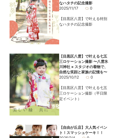
なハタチの記念撮影
2025/11/17
0
【目黒区八雲】で叶える特別
なハタチの記念撮影
【目黒区八雲】で叶える七五
三ロケーション撮影 〜八雲氷
川神社 × スタジオの着物で、
自然な笑顔と家族の記憶を〜
2025/10/12
0
【目黒区八雲】で叶える七五
三ロケーション撮影（平日限
定イベント）
【自由が丘店】大人気イベン
ト！スマッシュケーキ！！
2025/2/4
0