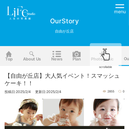
menu
OurStory
自由が丘店
Ou
Top
About Us
News
Plan
Photogenic
scrollable
【自由が丘店】大人気イベント！スマッシュ
ケーキ！！
投稿日:2025/2/4 更新日:2025/2/4
2855
0