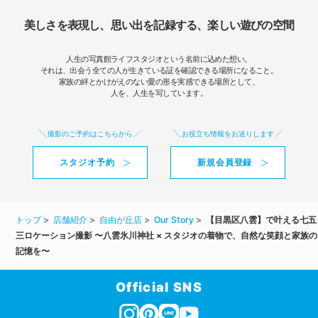
美しさを表現し、思い出を記録する、楽しい遊びの空間
人生の写真館ライフスタジオという名前に込めた想い。
それは、出会う全ての人が生きている証を確認できる場所になること。
家族の絆とかけがえのない愛の形を実感できる場所として、
人を、人生を写しています。
撮影のご予約はこちらから
お役立ち情報をお送りします
スタジオ予約
新規会員登録
トップ
店舗紹介
自由が丘店
Our Story
【目黒区八雲】で叶える七五
三ロケーション撮影 〜八雲氷川神社 × スタジオの着物で、自然な笑顔と家族の
記憶を〜
Official SNS