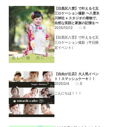
【目黒区八雲】で叶える七五
三ロケーション撮影 〜八雲氷
川神社 × スタジオの着物で、
自然な笑顔と家族の記憶を〜
2025/10/12
0
【目黒区八雲】で叶える七五
三ロケーション撮影（平日限
定イベント）
【自由が丘店】大人気イベン
ト！スマッシュケーキ！！
2025/2/4
0
こんにちは！！！