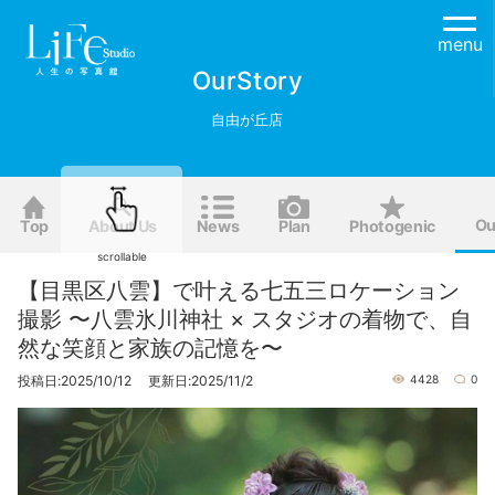
menu
OurStory
自由が丘店
Ou
Top
About Us
News
Plan
Photogenic
scrollable
【目黒区八雲】で叶える七五三ロケーション
撮影 〜八雲氷川神社 × スタジオの着物で、自
然な笑顔と家族の記憶を〜
投稿日:2025/10/12 更新日:2025/11/2
4428
0