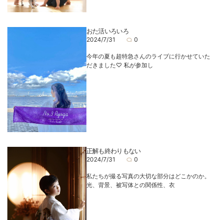
おた活いろいろ
2024/7/31
0
今年の夏も超特急さんのライブに行かせていた
だきました♡ 私が参加し
正解も終わりもない
2024/7/31
0
私たちが撮る写真の大切な部分はどこかのか。
光、背景、被写体との関係性、衣