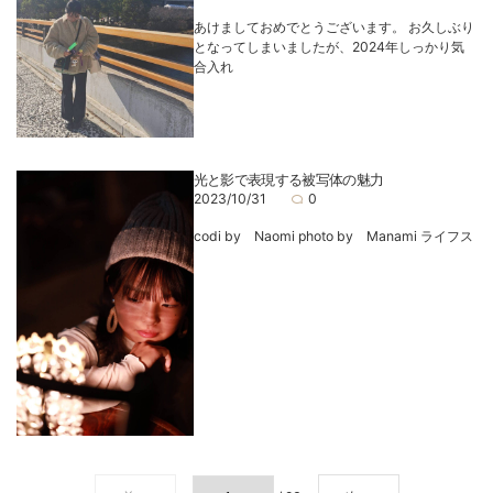
あけましておめでとうございます。 お久しぶり
となってしまいましたが、2024年しっかり気
合入れ
光と影で表現する被写体の魅力
2023/10/31
0
codi by Naomi photo by Manami ライフス