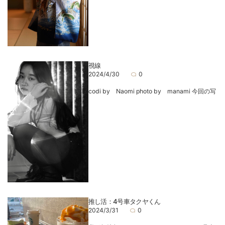
視線
2024/4/30
0
codi by Naomi photo by manami 今回の写
推し活：4号車タクヤくん
2024/3/31
0