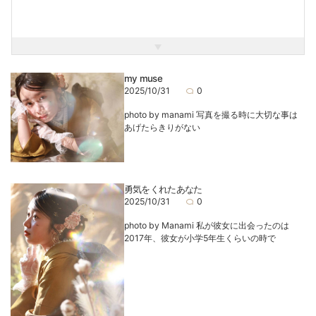
みなさんの想い出を一緒に作らせてください＾＾
趣味が沢山あります！
漫画みたりアニメもすきで、ライブや若手俳優さんの舞台に
もよく行きます。ミーハーです！笑
楽しい時間をすごせるようにがんばります！
my muse
2025/10/31
0
photo by manami 写真を撮る時に大切な事は
あげたらきりがない
勇気をくれたあなた
2025/10/31
0
photo by Manami 私が彼女に出会ったのは
2017年、彼女が小学5年生くらいの時で