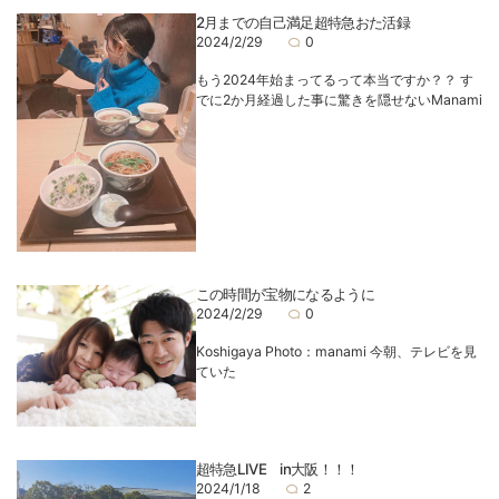
2月までの自己満足超特急おた活録
2024/2/29
0
もう2024年始まってるって本当ですか？？ す
でに2か月経過した事に驚きを隠せないManami
この時間が宝物になるように
2024/2/29
0
Koshigaya Photo：manami 今朝、テレビを見
ていた
超特急LIVE in大阪！！！
2024/1/18
2