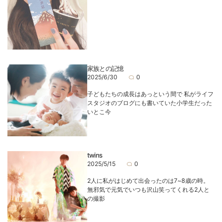
家族との記憶
2025/6/30
0
子どもたちの成長はあっという間で 私がライフ
スタジオのブログにも書いていた小学生だった
いとこ今
twins
2025/5/15
0
2人に私がはじめて出会ったのは7~8歳の時。
無邪気で元気でいつも沢山笑ってくれる2人と
の撮影