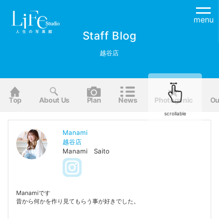
menu
Staff Blog
越谷店
Top
About Us
Plan
News
Photogenic
Ou
scrollable
Manami
越谷店
Manami Saito
Manamiです
昔から何かを作り見てもらう事が好きでした。
今は写真をというお仕事をさせてもらえる事がとても幸せで
す！