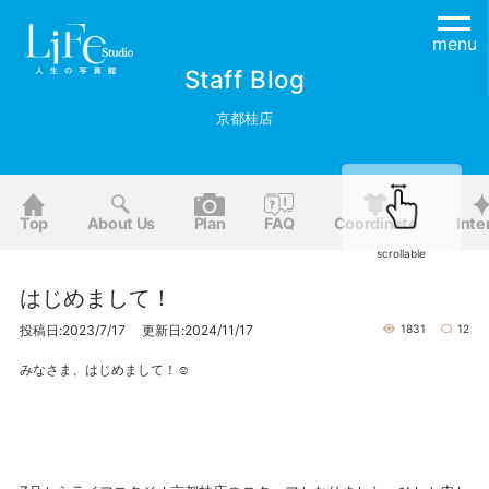
menu
Staff Blog
京都桂店
Top
About Us
Plan
FAQ
Coordinate
Inte
scrollable
はじめまして！
投稿日:2023/7/17 更新日:2024/11/17
1831
12
みなさま、はじめまして！☺