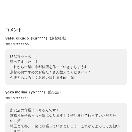
コメント
Satsuki Kudo（Ku****）
(
京都桂店
)
2023/7/17 17:50
ひなちゃ～ん！
待ってました！！
これから一緒に京都桂店を作っていきましょう♪
京都のおすすめのお店たくさん教えてください＾＾
今後ともよろしくお願い致しますm(__)m
yoko moriya（yo****）
(
所沢店
)
2023/7/17 19:13
所沢店の守屋ようちゃんです！
京都和菓子めっちゃ気になります！！ぜひ連れて行っていただきた
い。笑
埼玉と京都、一緒に頑張っていきましょう！これからよろしくお願い
します♪