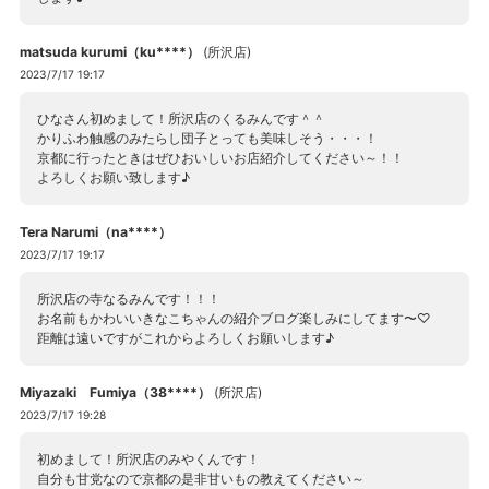
matsuda kurumi（ku****）
(
所沢店
)
2023/7/17 19:17
ひなさん初めまして！所沢店のくるみんです＾＾
かりふわ触感のみたらし団子とっても美味しそう・・・！
京都に行ったときはぜひおいしいお店紹介してください～！！
よろしくお願い致します♪
Tera Narumi（na****）
2023/7/17 19:17
所沢店の寺なるみんです！！！
お名前もかわいいきなこちゃんの紹介ブログ楽しみにしてます〜♡
距離は遠いですがこれからよろしくお願いします♪
Miyazaki Fumiya（38****）
(
所沢店
)
2023/7/17 19:28
初めまして！所沢店のみやくんです！
自分も甘党なので京都の是非甘いもの教えてください～