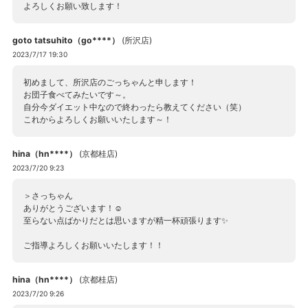
よろしくお願い致します！
goto tatsuhito（go****）
(
所沢店
)
2023/7/17 19:30
初めまして、所沢店のごっちゃんと申します！
お団子食べてみたいです～。
自分今ダイエット中なので終わったら教えてください（笑）
これからよろしくお願いいたします～！
hina（hn****）
(
京都桂店
)
2023/7/20 9:23
＞さっちゃん
ありがとうございます！☺
至らない点ばかりだとは思いますが精一杯頑張ります✨
ご指導よろしくお願いいたします！！
hina（hn****）
(
京都桂店
)
2023/7/20 9:26