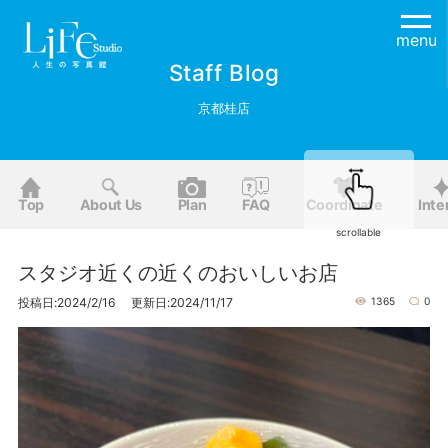
menu
Staff Blog
京都桂店
Top
About Us
Plan
FAQ
Coordinate
Inte
scrollable
スタジオ近くの近くのおいしいお店
投稿日:2024/2/16 更新日:2024/11/17
1365
0