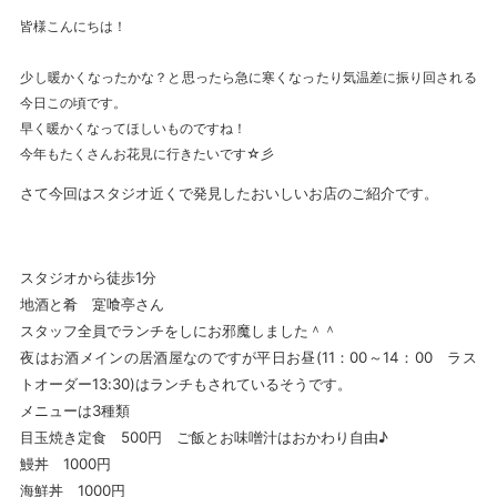
皆様こんにちは！
少し暖かくなったかな？と思ったら急に寒くなったり気温差に振り回される
今日この頃です。
早く暖かくなってほしいものですね！
今年もたくさんお花見に行きたいです☆彡
さて今回はスタジオ近くで発見したおいしいお店のご紹介です。
スタジオから徒歩1分
地酒と肴 寔喰亭さん
スタッフ全員でランチをしにお邪魔しました＾＾
夜はお酒メインの居酒屋なのですが平日お昼(11：00～14：00 ラス
トオーダー13:30)はランチもされているそうです。
メニューは3種類
目玉焼き定食 500円 ご飯とお味噌汁はおかわり自由♪
鰻丼 1000円
海鮮丼 1000円