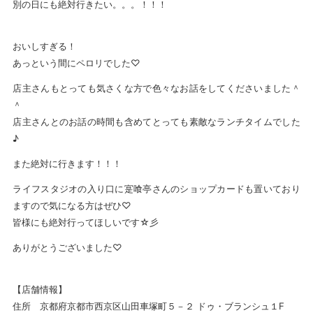
別の日にも絶対行きたい。。。！！！
おいしすぎる！
あっという間にペロリでした♡
店主さんもとっても気さくな方で色々なお話をしてくださいました＾
＾
店主さんとのお話の時間も含めてとっても素敵なランチタイムでした
♪
また絶対に行きます！！！
ライフスタジオの入り口に寔喰亭さんのショップカードも置いており
ますので気になる方はぜひ♡
皆様にも絶対行ってほしいです☆彡
ありがとうございました♡
【店舗情報】
住所 京都府京都市西京区山田車塚町５－２ ドゥ・ブランシュ１F