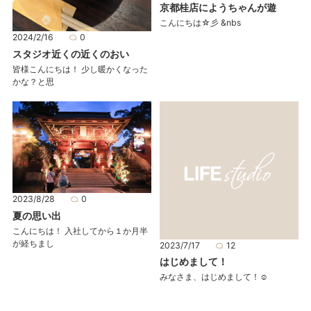
京都桂店にようちゃんが遊
こんにちは☆彡 &nbs
2024/2/16
0
スタジオ近くの近くのおい
皆様こんにちは！ 少し暖かくなった
かな？と思
2023/8/28
0
夏の思い出
こんにちは！ 入社してから１か月半
が経ちまし
2023/7/17
12
はじめまして！
みなさま、はじめまして！☺