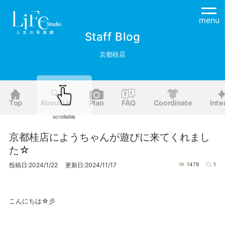
menu
Staff Blog
京都桂店
Top
About Us
Plan
FAQ
Coordinate
Inte
scrollable
京都桂店にようちゃんが遊びに来てくれまし
た☆
投稿日:2024/1/22 更新日:2024/11/17
1479
1
こんにちは☆彡