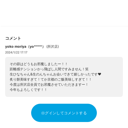
コメント
yoko moriya（yo****）
(
所沢店
)
2024/1/22 17:17
その節はどうもお邪魔しましたー！！
距離感テンションかっ飛ばし人間ですみません！笑
生ひなちゃん&生のんちゃんお会いできて嬉しかったです❤︎
炙り餅美味すぎて！てか京都のご飯美味しすぎて！！
今度は所沢店全員でお邪魔させていただきますー！
今年もよろしくです！！
ログインしてコメントする