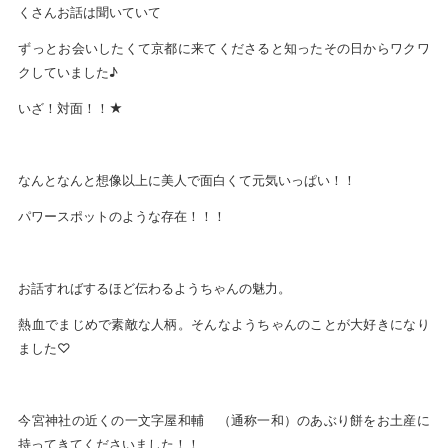
くさんお話は聞いていて
ずっとお会いしたくて京都に来てくださると知ったその日からワクワ
クしていました♪
いざ！対面！！★
なんとなんと想像以上に美人で面白くて元気いっぱい！！
パワースポットのような存在！！！
お話すればするほど伝わるようちゃんの魅力。
熱血でまじめで素敵な人柄。そんなようちゃんのことが大好きになり
ました♡
今宮神社の近くの一文字屋和輔 （通称一和）のあぶり餅をお土産に
持ってきてくださいました！！