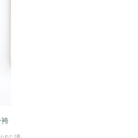
ー袴
られた1着。