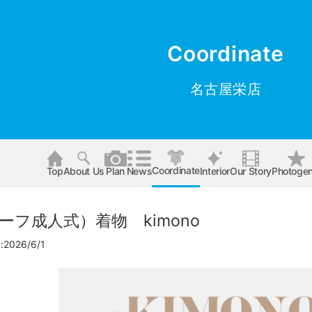
Coordinate
名古屋栄店
Coordinate
Top
About Us
Plan
News
Interior
Our Story
Photogen
ーフ成人式）着物 kimono
026/6/1