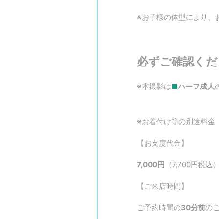
※お子様の体型により、
必ずご確認くだ
※本撮影は
■
ハーフ成人
※お着付け等の別途料金
【お支度代金】
7,000円
（7,700円税込
【ご来店時間】
ご予約時間の
30分前
の