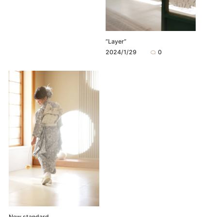
”Layer”
2024/1/29
0
New standard