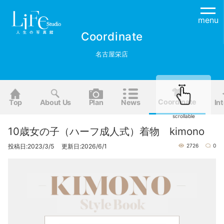
menu
Coordinate
名古屋栄店
Coordinate
Top
About Us
Plan
News
Int
scrollable
10歳女の子（ハーフ成人式）着物 kimono
投稿日:2023/3/5 更新日:2026/6/1
2726
0