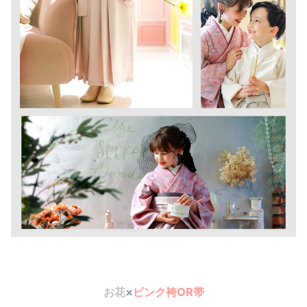
お花
×
ピンク袴OR帯