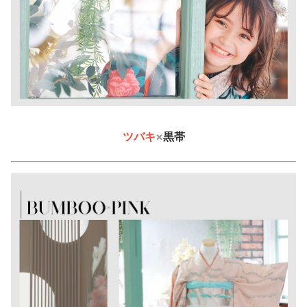
ツバキ
×
黒帯