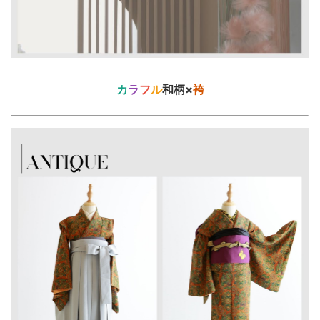
カ
ラ
フ
ル
和柄×
袴