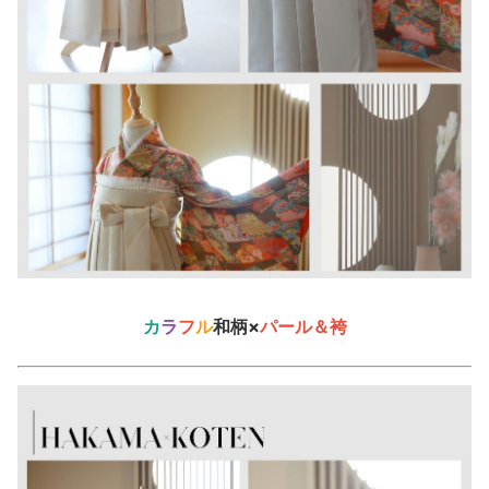
カ
ラ
フ
ル
和柄×
パール＆袴