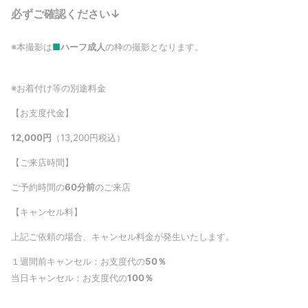
必ずご確認ください↓
※本撮影は
■
ハーフ成人
の枠の撮影となります。
※お着付け等の別途料金
【お支度代金】
12,000
円
（13,200円税込）
【ご来店時間】
ご予約時間の
60分前
のご来店
【キャンセル料】
上記ご依頼の場合、キャンセル料金が発生いたします。
１週間前キャンセル：お支度代の
50％
当日キャンセル：お支度代の
100％