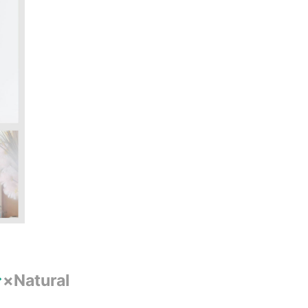
ン
×Natural