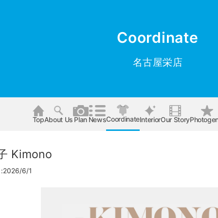
Coordinate
名古屋栄店
Coordinate
Top
About Us
Plan
News
Interior
Our Story
Photogen
 Kimono
026/6/1